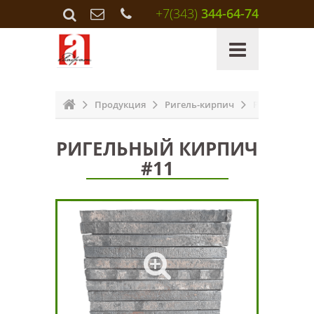
+7(343)
344-64-74
Продукция
Ригель-кирпич
Ригельный к
РИГЕЛЬНЫЙ КИРПИЧ
#11