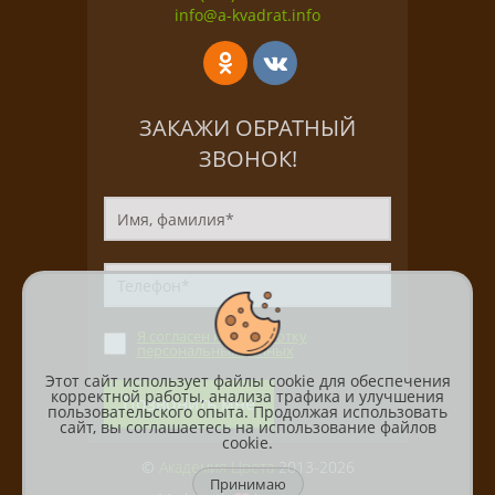
info@a-kvadrat.info
ЗАКАЖИ ОБРАТНЫЙ
ЗВОНОК!
Я согласен на обработку
персональных данных
Этот сайт использует файлы cookie для обеспечения
корректной работы, анализа трафика и улучшения
Позвонить мне
пользовательского опыта. Продолжая использовать
сайт, вы соглашаетесь на использование файлов
cookie.
©
Академия Цвета
2013-2026
Принимаю