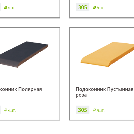
305
/шт.
/шт.
конник Полярная
Подоконник Пустынная
роза
305
/шт.
/шт.