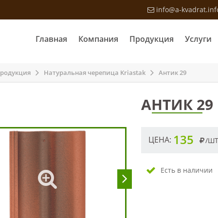
info@a-kvadrat.inf
Главная
Компания
Продукция
Услуги
родукция
Натуральная черепица Kriastak
Антик 29
АНТИК 29
135
ЦЕНА:
/ШТ
Есть в наличии