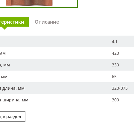
теристики
Описание
4,1
 мм
420
, мм
330
, мм
65
я длина, мм
320-375
я ширина, мм
300
 в раздел