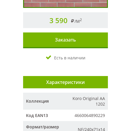
3 590
2
/М
Заказать
Есть в наличии
Характеристики
Koro Original AA
Коллекция
1202
Код EAN13
4660064890229
Формат/размер
NF/240х71х14