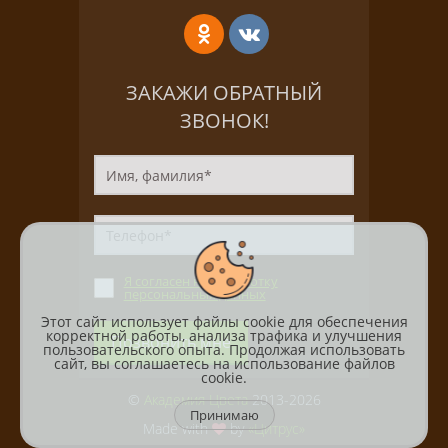
ЗАКАЖИ ОБРАТНЫЙ
ЗВОНОК!
Я согласен на обработку
персональных данных
Этот сайт использует файлы cookie для обеспечения
корректной работы, анализа трафика и улучшения
Позвонить мне
пользовательского опыта. Продолжая использовать
сайт, вы соглашаетесь на использование файлов
cookie.
©
Академия Цвета
2013-2026
Принимаю
Made with
by
«Цитрус»