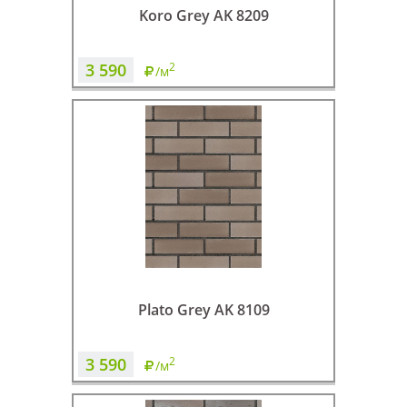
Koro Grey AK 8209
3 590
2
/м
Plato Grey AK 8109
3 590
2
/м