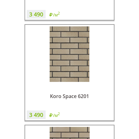
3 490
2
/м
Koro Space 6201
3 490
2
/м