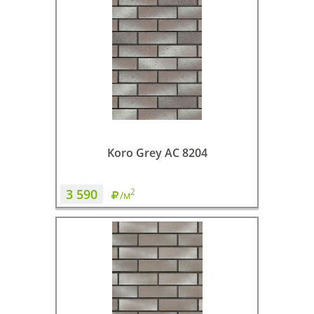
Koro Grey AC 8204
3 590
2
/м