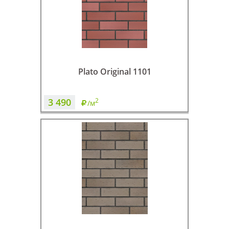
Plato Original 1101
3 490
2
/м