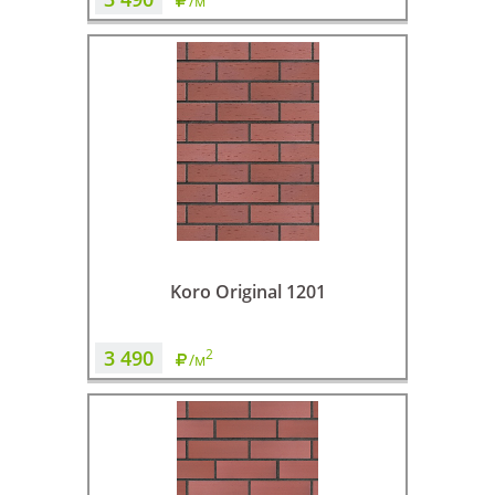
/м
Koro Original 1201
3 490
2
/м