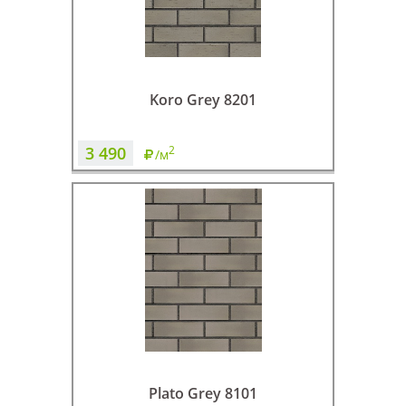
Koro Grey 8201
3 490
2
/м
Plato Grey 8101