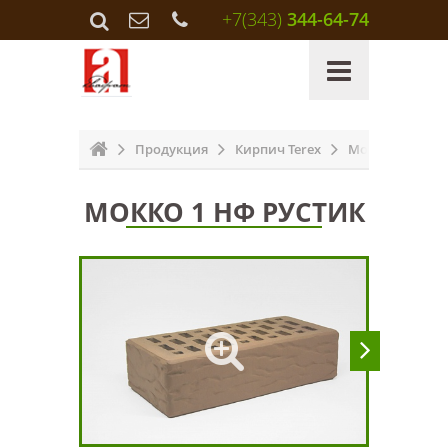
+7(343)
344-64-74
Продукция
Кирпич Terex
Мокко 1 НФ ру
МОККО 1 НФ РУСТИК